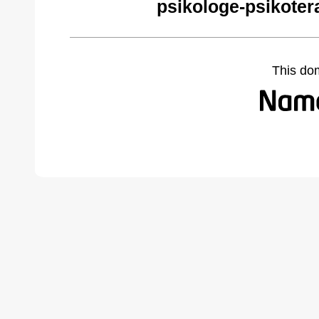
psikologe-psikoter
This do